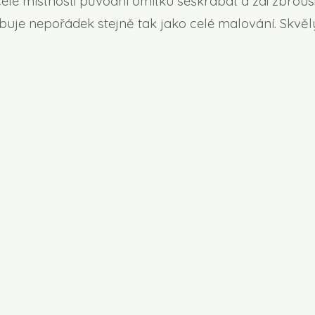
elé místnosti původní omítku seškrabat a zdi zbrousi
buje nepořádek stejně tak jako celé malování. Skvě