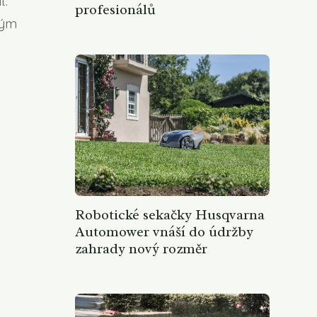
t.
profesionálů
lým
Robotické sekačky Husqvarna
Automower vnáší do údržby
zahrady nový rozměr