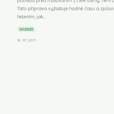
potřeba před malováním z celé stěny, ne-li c
Tato příprava vyžaduje hodně času a způso
řešením, jak...
INTERIÉR
14. 07. 2017