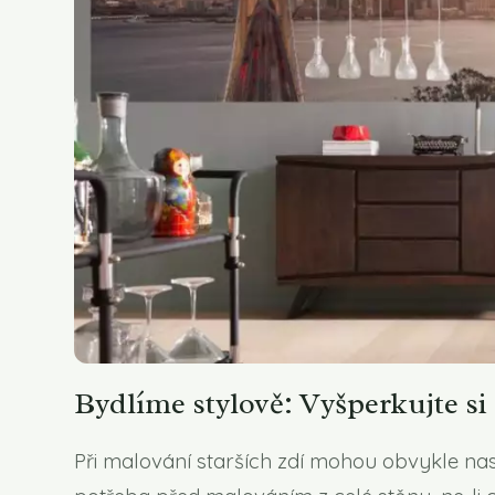
Bydlíme stylově: Vyšperkujte si 
Při malování starších zdí mohou obvykle na