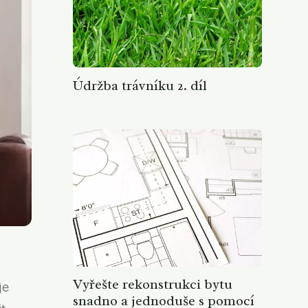
Údržba trávníku 2. díl
Vyřešte rekonstrukci bytu
je
snadno a jednoduše s pomocí