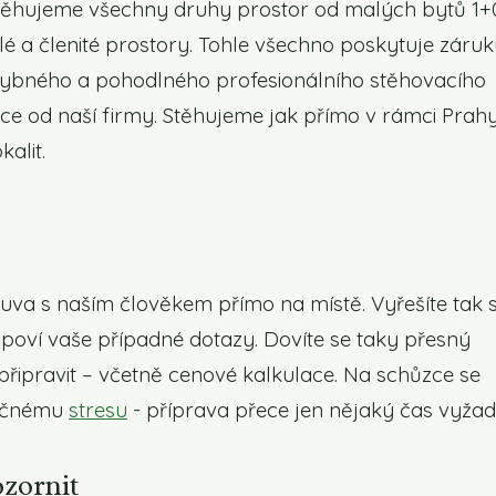
Stěhujeme všechny druhy prostor od malých bytů 1+
lé a členité prostory. Tohle všechno poskytuje záruk
zchybného a pohodlného profesionálního stěhovacího
ace od naší firmy. Stěhujeme jak přímo v rámci Prahy
kalit.
va s naším člověkem přímo na místě. Vyřešíte tak 
dpoví vaše případné dotazy. Dovíte se taky přesný
ipravit – včetně cenové kalkulace. Na schůzce se
tečnému
stresu
- příprava přece jen nějaký čas vyžad
ozornit