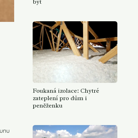
byt
Foukaná izolace: Chytré
zateplení pro dům i
peněženku
sunu