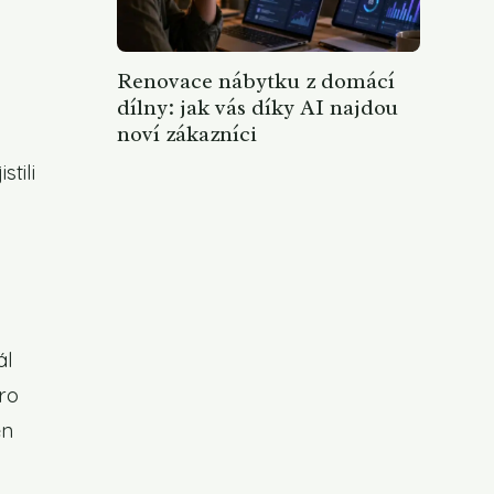
Renovace nábytku z domácí
dílny: jak vás díky AI najdou
noví zákazníci
tili
ál
ro
en