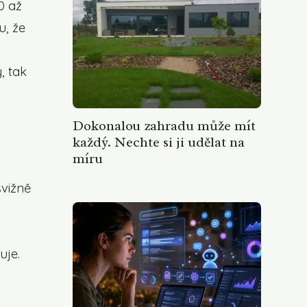
0 až
u, že
, tak
Dokonalou zahradu může mít
každý. Nechte si ji udělat na
míru
svižně
uje.