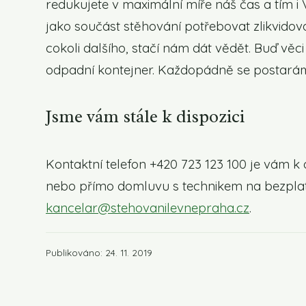
redukujete v maximální míře náš čas a tím 
jako součást stěhování potřebovat zlikvidov
cokoli dalšího, stačí nám dát vědět. Buď vě
odpadní kontejner. Každopádně se postaráme
Jsme vám stále k dispozici
Kontaktní telefon +420 723 123 100 je vám k 
nebo přímo domluvu s technikem na bezplat
kancelar@stehovanilevnepraha.cz
.
Publikováno: 24. 11. 2019