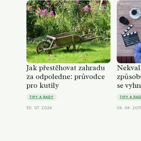
Jak přestěhovat zahradu
Nekvali
za odpoledne: průvodce
způsobu
pro kutily
se vyhn
TIPY A RADY
TIPY A RA
30. 07. 2026
06. 04. 201