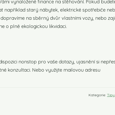
i Vámi vynaložené finance na stěhování. Pokud budet
at například starý nábytek, elektrické spotřebiče ne
ci dopravíme na sběrný dvůr vlastními vozy, nebo zaj
 o plně ekologickou likvidaci.
dispozici nonstop pro vaše dotazy, ujasnění si nepře
né konzultaci. Nebo využijte mailovou adresu
Kategorie:
Tipy