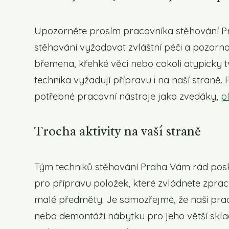
Upozorněte prosím pracovníka stěhování Pra
stěhování vyžadovat zvláštní péči a pozor
břemena, křehké věci nebo cokoli atypicky 
technika vyžadují přípravu i na naší straně. P
potřebné pracovní nástroje jako zvedáky,
p
Trocha aktivity na vaší straně
Tým techniků stěhování Praha Vám rád posky
pro přípravu položek, které zvládnete zpra
malé předměty. Je samozřejmé, že naši pra
nebo demontáží nábytku pro jeho větší skl