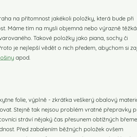
ha na přítomnost jakékoli položky, která bude při
nost. Máme tím na mysli objemná nebo výrazně těžká
tvarovaného. Takové položky jako piana, sochy či
roto je nejlepší vědět o nich předem, abychom si zajis
lošiny
apod.
tne folie, výplně - zkrátka veškerý obalový materi
covat. Stejně tak nejsou problém vratné přepravky p
covníci stráví nějaký čas přesunem obtížných břem
adnost. Před zabalením běžných položek ovšem