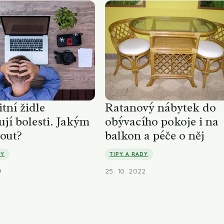
tní židle
Ratanový nábytek do
jí bolesti. Jakým
obývacího pokoje i na
out?
balkon a péče o něj
DY
TIPY A RADY
9
25. 10. 2022