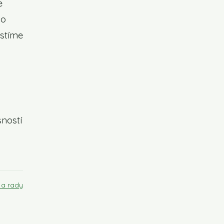
e
bo
istíme
sností
 a rady