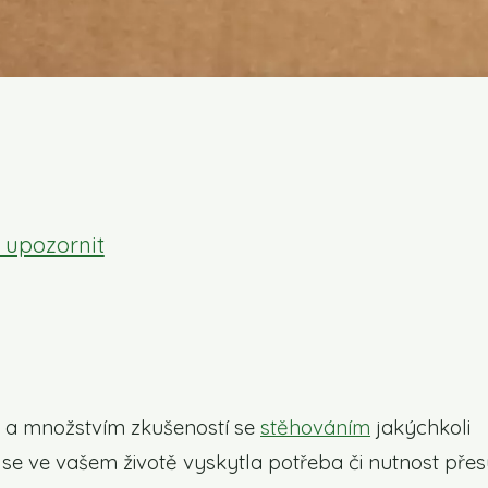
o upozornit
isu a množstvím zkušeností se
stěhováním
jakýchkoli
d se ve vašem životě vyskytla potřeba či nutnost pře