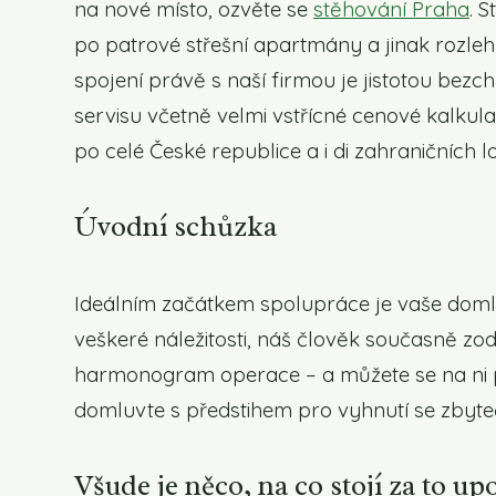
na nové místo, ozvěte se
stěhování Praha
. 
po patrové střešní apartmány a jinak rozleh
spojení právě s naší firmou je jistotou be
servisu včetně velmi vstřícné cenové kalkul
po celé České republice a i di zahraničních lo
Úvodní schůzka
Ideálním začátkem spolupráce je vaše domlu
veškeré náležitosti, náš člověk současně zo
harmonogram operace – a můžete se na ni př
domluvte s předstihem pro vyhnutí se zby
Všude je něco, na co stojí za to up