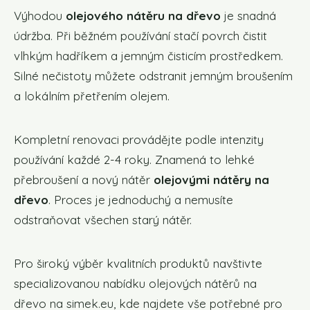
Výhodou
olejového nátěru na dřevo
je snadná
údržba. Při běžném používání stačí povrch čistit
vlhkým hadříkem a jemným čisticím prostředkem.
Silné nečistoty můžete odstranit jemným broušením
a lokálním přetřením olejem.
Kompletní renovaci provádějte podle intenzity
používání každé 2-4 roky. Znamená to lehké
přebroušení a nový nátěr
olejovými nátěry na
dřevo
. Proces je jednoduchý a nemusíte
odstraňovat všechen starý nátěr.
Pro široký výběr kvalitních produktů navštivte
specializovanou nabídku olejových nátěrů na
dřevo na simek.eu, kde najdete vše potřebné pro