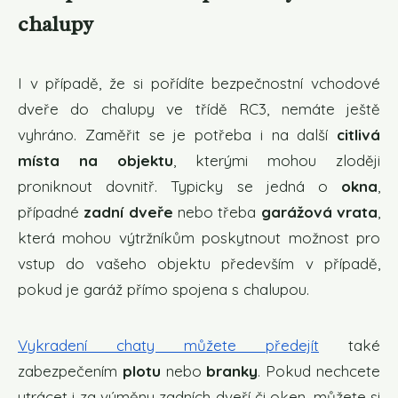
chalupy
I v případě, že si pořídíte bezpečnostní vchodové
dveře do chalupy ve třídě RC3, nemáte ještě
vyhráno. Zaměřit se je potřeba i na další
citlivá
místa na objektu
, kterými mohou zloději
proniknout dovnitř. Typicky se jedná o
okna
,
případné
zadní dveře
nebo třeba
garážová vrata
,
která mohou výtržníkům poskytnout možnost pro
vstup do vašeho objektu především v případě,
pokud je garáž přímo spojena s chalupou.
Vykradení chaty můžete předejít
také
zabezpečením
plotu
nebo
branky
. Pokud nechcete
utrácet i za výměnu zadních dveří či oken, můžete si