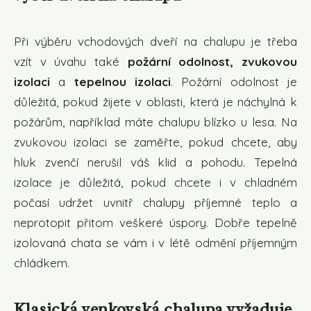
Při výběru vchodových dveří na chalupu je třeba
vzít v úvahu také
požární odolnost, zvukovou
izolaci
a
tepelnou izolaci
. Požární odolnost je
důležitá, pokud žijete v oblasti, která je náchylná k
požárům, například máte chalupu blízko u lesa. Na
zvukovou izolaci se zaměřte, pokud chcete, aby
hluk zvenčí nerušil váš klid a pohodu. Tepelná
izolace je důležitá, pokud chcete i v chladném
počasí udržet uvnitř chalupy příjemné teplo a
neprotopit přitom veškeré úspory. Dobře tepelně
izolovaná chata se vám i v létě odmění příjemným
chládkem.
Klasická venkovská chalupa vyžaduje