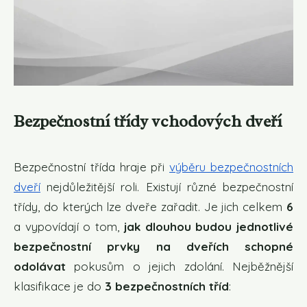
Bezpečnostní třídy vchodových dveří
Bezpečnostní třída hraje při
výběru bezpečnostních
dveří
nejdůležitější roli. Existují různé bezpečnostní
třídy, do kterých lze dveře zařadit. Je jich celkem
6
a vypovídají o tom,
jak dlouhou budou jednotlivé
bezpečnostní prvky na dveřích schopné
odolávat
pokusům o jejich zdolání. Nejběžnější
klasifikace je do
3 bezpečnostních tříd
: