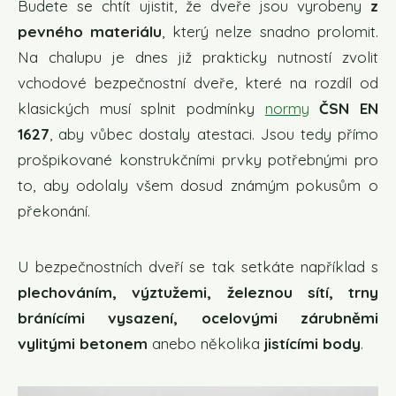
Budete se chtít ujistit, že dveře jsou vyrobeny
z
pevného materiálu
, který nelze snadno prolomit.
Na chalupu je dnes již prakticky nutností zvolit
vchodové bezpečnostní dveře, které na rozdíl od
klasických musí splnit podmínky
normy
ČSN EN
1627
, aby vůbec dostaly atestaci. Jsou tedy přímo
prošpikované konstrukčními prvky potřebnými pro
to, aby odolaly všem dosud známým pokusům o
překonání.
U bezpečnostních dveří se tak setkáte například s
plechováním, výztužemi, železnou sítí, trny
bránícími vysazení, ocelovými zárubněmi
vylitými betonem
anebo několika
jistícími body
.