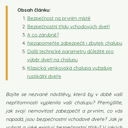
Obsah článku:
Bezpečnost na prvním místě
Bezpečnostní třídy vchodových dveří
A co zárubně?
Nezapomeňte zabezpečit i zbytek chalupy
Další technické parametry důležité pro
výběr dveří na chalupu
Klasická venkovská chalupa vyžaduje
rustikální dveře
Bojíte se nezvané návštěvy, která by v době vaší
nepřítomnosti vyplenila vaši chalupu? Přemýšlíte,
jak svoji nemovitost zabezpečit a prvním, co vás
napadá, jsou bezpečnostní vchodové dveře? Jak je
vybrat a jaké existují bezpečnostní třídy? V jakých