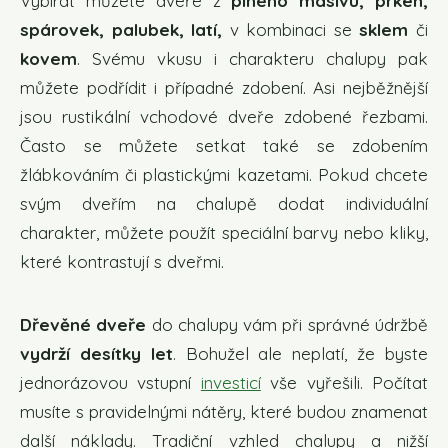
Vybírat můžete dveře z
plného masivu, prken,
spárovek, palubek, latí,
v kombinaci se
sklem
či
kovem
. Svému vkusu i charakteru chalupy pak
můžete podřídit i případné zdobení. Asi nejběžnější
jsou rustikální vchodové dveře zdobené řezbami.
Často se můžete setkat také se zdobením
žlábkováním či plastickými kazetami. Pokud chcete
svým dveřím na chalupě dodat individuální
charakter, můžete použít speciální barvy nebo kliky,
které kontrastují s dveřmi.
Dřevěné dveře
do chalupy vám při správné údržbě
vydrží desítky let
. Bohužel ale neplatí, že byste
jednorázovou vstupní
investicí
vše vyřešili. Počítat
musíte s pravidelnými nátěry, které budou znamenat
další náklady. Tradiční vzhled chalupy a nižší