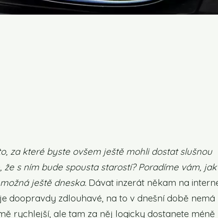
, za které byste ovšem ještě mohli dostat slušnou
e, že s ním bude spousta starostí? Poradíme vám, jak
t možná ještě dneska.
Dávat inzerát někam na intern
 je doopravdy zdlouhavé, na to v dnešní době nemá 
ě rychlejší, ale tam za něj logicky dostanete méně