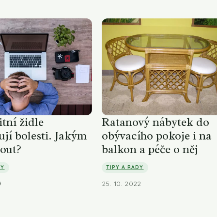
tní židle
Ratanový nábytek do
jí bolesti. Jakým
obývacího pokoje i na
out?
balkon a péče o něj
DY
TIPY A RADY
9
25. 10. 2022