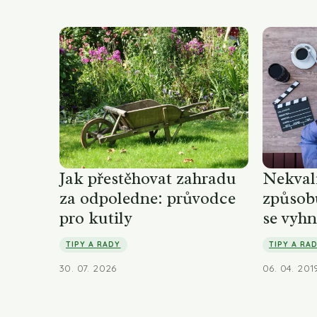
Jak přestěhovat zahradu
Nekvali
za odpoledne: průvodce
způsobu
pro kutily
se vyhn
TIPY A RADY
TIPY A RA
30. 07. 2026
06. 04. 201