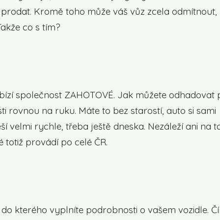
 prodat. Kromě toho může váš vůz zcela odmítnout,
Takže co s tím?
ízí společnost ZAHOTOVÉ. Jak můžete odhadovat 
i rovnou na ruku. Máte to bez starostí, auto si sami
 velmi rychle, třeba ještě dneska. Nezáleží ani na t
é totiž provádí po celé ČR.
 do kterého vyplníte podrobnosti o vašem vozidle. Č