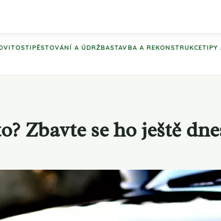
OVITOSTI
PĚSTOVÁNÍ A ÚDRŽBA
STAVBA A REKONSTRUKCE
TIPY
o? Zbavte se ho ještě dne