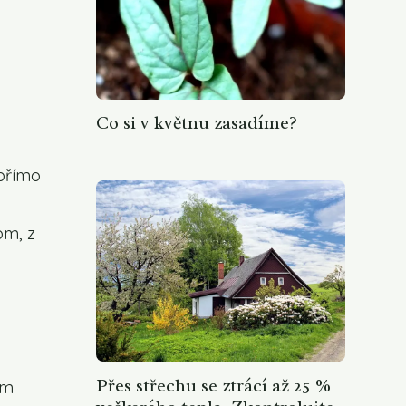
Co si v květnu zasadíme?
přímo
om, z
Přes střechu se ztrácí až 25 %
ím