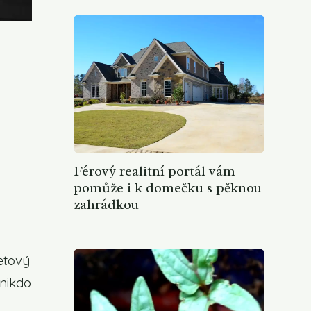
Férový realitní portál vám
pomůže i k domečku s pěknou
zahrádkou
etový
nikdo