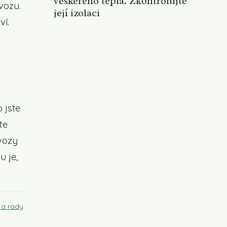
veškerého tepla. Zkontrolujte
vozu.
její izolaci
ví.
 jste
te
vozy
u je,
 a rady