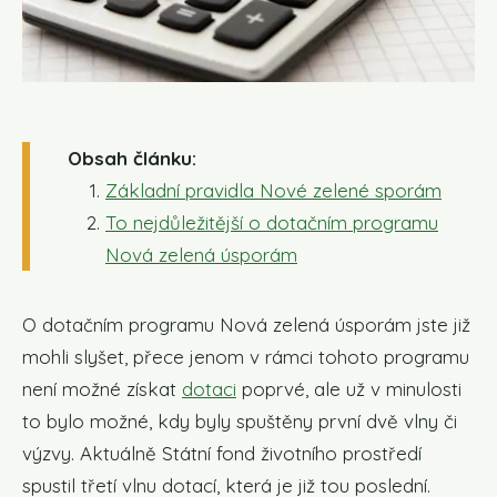
Obsah článku:
Základní pravidla Nové zelené sporám
To nejdůležitější o dotačním programu
Nová zelená úsporám
O dotačním programu Nová zelená úsporám jste již
mohli slyšet, přece jenom v rámci tohoto programu
není možné získat
dotaci
poprvé, ale už v minulosti
to bylo možné, kdy byly spuštěny první dvě vlny či
výzvy. Aktuálně Státní fond životního prostředí
spustil třetí vlnu dotací, která je již tou poslední.