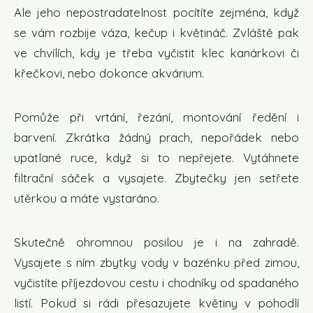
Ale jeho nepostradatelnost pocítíte zejména, když
se vám rozbije váza, kečup i květináč. Zvláště pak
ve chvílích, kdy je třeba vyčistit klec kanárkovi či
křečkovi, nebo dokonce akvárium.
Pomůže při vrtání, řezání, montování ředění i
barvení. Zkrátka žádný prach, nepořádek nebo
upatlané ruce, když si to nepřejete. Vytáhnete
filtrační sáček a vysajete. Zbytečky jen setřete
utěrkou a máte vystaráno.
Skutečně ohromnou posilou je i na zahradě.
Vysajete s ním zbytky vody v bazénku před zimou,
vyčistíte příjezdovou cestu i chodníky od spadaného
listí. Pokud si rádi přesazujete květiny v pohodlí