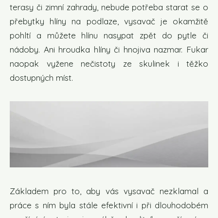
terasy či zimní zahrady, nebude potřeba starat se o
přebytky hlíny na podlaze, vysavač je okamžitě
pohltí a můžete hlínu nasypat zpět do pytle či
nádoby. Ani hroudka hlíny či hnojiva nazmar. Fukar
naopak vyžene nečistoty ze skulinek i těžko
dostupných míst.
Základem pro to, aby vás vysavač nezklamal a
práce s ním byla stále efektivní i při dlouhodobém