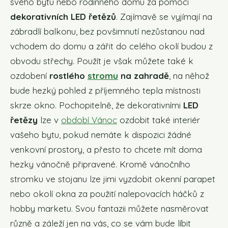
svého bytu nebo rodinného domu za pomoci
dekorativních LED řetězů
. Zajímavě se vyjímají na
zábradlí balkonu, bez povšimnutí nezůstanou nad
vchodem do domu a zářit do celého okolí budou z
obvodu střechy. Použít je však můžete také k
ozdobení
rostlého
stromu
na zahradě
, na něhož
bude hezký pohled z příjemného tepla místnosti
skrze okno. Pochopitelně, že dekorativními
LED
řetězy
lze v
období Vánoc
ozdobit také interiér
vašeho bytu, pokud nemáte k dispozici žádné
venkovní prostory, a přesto to chcete mít doma
hezky vánočně připravené. Kromě vánočního
stromku ve stojanu lze jimi vyzdobit okenní parapet
nebo okolí okna za použití nalepovacích háčků z
hobby marketu. Svou fantazii můžete nasměrovat
různě a záleží jen na vás, co se vám bude líbit