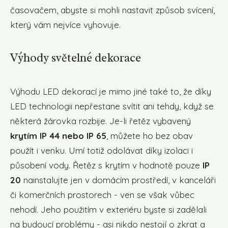
časovačem, abyste si mohli nastavit způsob svícení,
který vám nejvíce vyhovuje.
Výhody světelné dekorace
Výhodu LED dekorací je mimo jiné také to, že díky
LED technologii nepřestane svítit ani tehdy, když se
některá žárovka rozbije. Je-li řetěz vybavený
krytím IP 44 nebo IP 65
, můžete ho bez obav
použít i venku. Umí totiž odolávat díky izolaci i
působení vody. Řetěz s krytím v hodnotě pouze
IP
20
nainstalujte jen v domácím prostředí, v kanceláři
či komerčních prostorech - ven se však vůbec
nehodí. Jeho použitím v exteriéru byste si zadělali
na budoucí problémy - asi nikdo nestojí o zkrat a