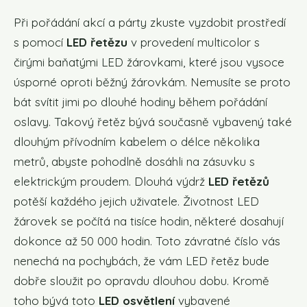
Při pořádání akcí a párty zkuste vyzdobit prostředí
s pomocí
LED řetězu
v provedení multicolor s
čirými baňatými LED žárovkami, které jsou vysoce
úsporné oproti běžný žárovkám. Nemusíte se proto
bát svítit jimi po dlouhé hodiny během pořádání
oslavy. Takový řetěz bývá současně vybavený také
dlouhým přívodním kabelem o délce několika
metrů, abyste pohodlně dosáhli na zásuvku s
elektrickým proudem. Dlouhá výdrž
LED řetězů
potěší každého jejich uživatele. Životnost LED
žárovek se počítá na tisíce hodin, některé dosahují
dokonce až 50 000 hodin. Toto závratné číslo vás
nenechá na pochybách, že vám LED řetěz bude
dobře sloužit po opravdu dlouhou dobu. Kromě
toho bývá toto
LED osvětlení
vybavené