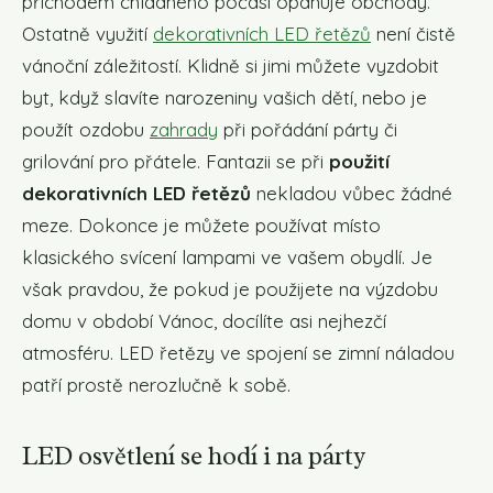
příchodem chladného počasí opanuje obchody.
Ostatně využití
dekorativních LED řetězů
není čistě
vánoční záležitostí. Klidně si jimi můžete vyzdobit
byt, když slavíte narozeniny vašich dětí, nebo je
použít ozdobu
zahrady
při pořádání párty či
grilování pro přátele. Fantazii se při
použití
dekorativních LED řetězů
nekladou vůbec žádné
meze. Dokonce je můžete používat místo
klasického svícení lampami ve vašem obydlí. Je
však pravdou, že pokud je použijete na výzdobu
domu v období Vánoc, docílíte asi nejhezčí
atmosféru. LED řetězy ve spojení se zimní náladou
patří prostě nerozlučně k sobě.
LED osvětlení se hodí i na párty