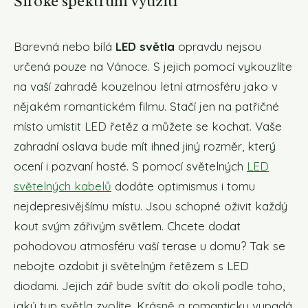
Široké spektrum využití
Barevná nebo bílá
LED světla
opravdu nejsou
určená pouze na Vánoce. S jejich pomocí vykouzlíte
na vaší zahradě kouzelnou letní atmosféru jako v
nějakém romantickém filmu. Stačí jen na patřičné
místo umístit LED řetěz a můžete se kochat. Vaše
zahradní oslava bude mít ihned jiný rozměr, který
ocení i pozvaní hosté. S pomocí světelných
LED
světelných kabelů
dodáte optimismus i tomu
nejdepresivějšímu místu. Jsou schopné oživit každý
kout svým zářivým světlem. Chcete dodat
pohodovou atmosféru vaší terase u domu? Tak se
nebojte ozdobit ji světelným řetězem s LED
diodami. Jejich zář bude svítit do okolí podle toho,
jaký typ světla zvolíte. Krásně a romanticky vypadá