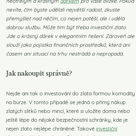
neotřelým a krásným
dárkem
pro vaše blízké. Pokud
nevíte, čím byste udělali největší radost, zkuste
přemýšlet nad něčím, co nejen potěší, ale i udělá
dobrou službu. Může tím být třeba investiční zlato.
Jde o krásný dárek v elegantním řešení. Zároveň ale
slouží jako pojistka finančních prostředků, která ani
časem ani situací na trhu nestrádá a nepropadá.
Jak nakoupit správně?
Nejde ani tak o investování do zlata formou komodity
na burze. V tomto případě se jedná o přímý nákup
zlatých slitků nebo mincí, které si uložíte doma nebo
ještě lépe do nějaké bezpečnostní schránky, kde je
nejen zlato nejlépe chráněné. Takové
investiční