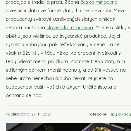
prodejce s tradicí a praxí. Žádná
česká mincovna
investiční zlato ve formě zlatých cihel nevyrábí. Mezi
producenty světově uznávaných zlatých cihliček
nepatří ani žádná
slovenská mincovna
. Mince a slitky v
oběhu jsou většinou ze švýcarské produkce. Jejich
ryzost a váha jsou pak reflektovány v ceně. Ta se
však může lišit v řádu několika procent. Neškodí si
tedy udělat menší průzkum. Začněte třeba zlatým či
stříbrným dárkem menší hodnoty a další
investice
na
sebe určitě nenechají dlouho čekat. Myslete na
budoucnost vaší i vašich blízkých. Určitá jistota a
ochrana se hodí.
Publikováno: 27. 11. 2021
Kategorie:
Tipy a rady