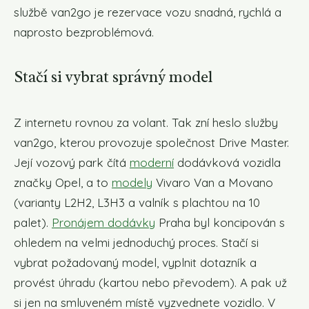
službě van2go je rezervace vozu snadná, rychlá a
naprosto bezproblémová.
Stačí si vybrat správný model
Z internetu rovnou za volant. Tak zní heslo služby
van2go, kterou provozuje společnost Drive Master.
Její vozový park čítá
moderní
dodávková vozidla
značky Opel, a to
modely
Vivaro Van a Movano
(varianty L2H2, L3H3 a valník s plachtou na 10
palet).
Pronájem
dodávky
Praha byl koncipován s
ohledem na velmi jednoduchý proces. Stačí si
vybrat požadovaný model, vyplnit dotazník a
provést úhradu (kartou nebo převodem). A pak už
si jen na smluveném místě vyzvednete vozidlo. V