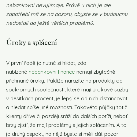
nebankovní nevyjímaje. Právě u nich je ale
zapotřebí mít se na pozoru, abyste se v budoucnu
nedostali do ještě větších problémů.
Úroky a splácení
V první řadě je nutné si hlídat, zda
nabízené
nebankovní finance
nemají zbytečně
přehnané úroky. Pakliže narazíte na produkty od
soukromých společností, které mají úrokové sazby
v desítkách procent, je lepší se od nich distancovat
a hledat spíše jiné možnosti. Takovéto půjčky totiž
klienty dříve či později sráží do dalších potíží, neboť
brzy zjistí, že mají problémy s jejich splácením. A to
je druhý aspekt, na nějž byste si měli dát pozor.