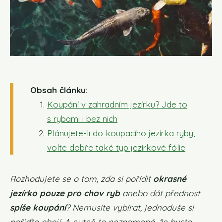
Obsah článku:
Koupání v zahradním jezírku? Jde to
s rybami i bez nich
Plánujete-li do koupacího jezírka ryby,
volte dobře také typ jezírkové fólie
Rozhodujete se o tom, zda si pořídit
okrasné
jezírko pouze pro chov ryb
anebo dát přednost
spíše koupání
? Nemusíte vybírat, jednoduše si
pořiďte obojí. A nutně to neznamená, že byste