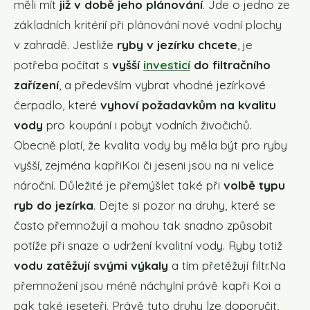
měli mít
již v době jeho plánování
. Jde o jedno ze
základních kritérií při plánování nové vodní plochy
v zahradě. Jestliže
ryby v jezírku chcete
, je
potřeba počítat s
vyšší
investicí
do filtračního
zařízení
, a především vybrat vhodné jezírkové
čerpadlo, které
vyhoví požadavkům na kvalitu
vody
pro koupání i pobyt vodních živočichů.
Obecně platí, že kvalita vody by měla být pro ryby
vyšší, zejména kapřiKoi či jeseni jsou na ni velice
nároční. Důležité je přemýšlet také při
volbě typu
ryb do jezírka
. Dejte si pozor na druhy, které se
často přemnožují a mohou tak snadno způsobit
potíže při snaze o udržení kvalitní vody. Ryby totiž
vodu zatěžují svými výkaly
a tím přetěžují filtr.Na
přemnožení jsou méně náchylní právě kapři Koi a
pak také jeseteři. Právě tyto druhy lze doporučit,