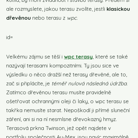
ale rozmyslete, jakou terasu zvolíte, jestli
klasickou
dřevěnou
nebo terasu z
wpc
.
id=
Velkému zájmu se těší i
wpc terasy
, které se také
nazývají terasami kompozitními. Ty jsou sice ve
výsledku o něco dražší než terasy dřevěné, ale to,
zač si připlácíte, je
téměř nulová následná údržba
.
Zatímco dřevěnou terasu musíte pravidelně
ošetřovat ochrannými oleji či laky, o wpc terasu se
takřka nemusíte starat. Nepoškodí ji přímé sluneční
záření, ani si na ní nesmlsne dřevokazný hmyz.
Terasová prkna Twinson, jež opět najdete v
portfoliu společnosti Au-Mex, jsou navíc maximálně