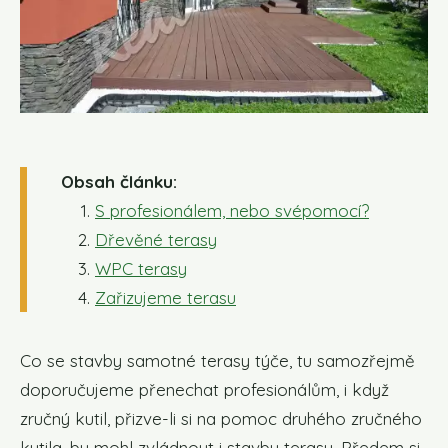
Obsah článku:
S profesionálem, nebo svépomocí?
Dřevěné terasy
WPC terasy
Zařizujeme terasu
Co se stavby samotné terasy týče, tu samozřejmě
doporučujeme přenechat profesionálům, i když
zručný kutil, přizve-li si na pomoc druhého zručného
kutila, by mohl zvládnout i stavbu terasy. Předem si