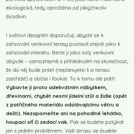
ekologická, tedy oproštěna od jakýchkoliv
škodlivin.
I světoví designéři doporučují, abyste se k
zařizování venkovní terasy postavili stejně jako k
zařizování interiéru. Berte ji jako svůj venkovní
obývák – samozřejmě s přihlédnutím na skutečnost,
že do něj bude pršet (neplánujete-li si terasu
zastřešit) a občas i foukat. To k tomu ale patří.
Vybavte ji proto adekvátním nábytkem,
dřevinami, chybět nesmí jídelní stůl a židle (opět
z patřičného materiálu odolávajícímu větru a
dešti). Nezapomeňte ani na pohodlné lehátko,
houpací síť či sedací vak.
Pak se budete potýkat
jen s jedním problémem.
Vaši terasu se budete