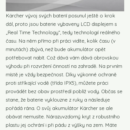
Kärcher vývoj svých baterií posunul ještě o krok
dál, proto jsou baterie vybaveny LCD displejem s
„Real Time Technology“, tedy technologií reálného
času. Na něm přímo při práci vidíte, kolik času (v
minutách) zbývá, než bude akumulátor opět
potřebovat nabít. Což dává vám dává obrovskou
výhodu při rozvržení činností na zahradě. Na prvním
místě je vždy bezpečnost. Díky výkonné ochraně
proti stříkající vodě (třída IPX5), můžete práci
provádět bez obav prostředí poblíž vody. Občas se
stane, že baterie vyklouzne z ruky a následuje
pořádá rána. O svůj akumulátor Kärcher se ale
obávat nemusíte. Nárazuvzdorný kryt z robustního
plastu jej ochrání i při pádu z výšky na zem. Máte