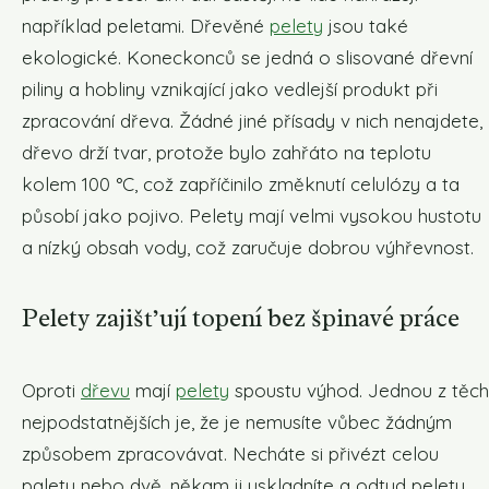
například peletami. Dřevěné
pelety
jsou také
ekologické. Koneckonců se jedná o slisované dřevní
piliny a hobliny vznikající jako vedlejší produkt při
zpracování dřeva. Žádné jiné přísady v nich nenajdete,
dřevo drží tvar, protože bylo zahřáto na teplotu
kolem 100 °C, což zapříčinilo změknutí celulózy a ta
působí jako pojivo. Pelety mají velmi vysokou hustotu
a nízký obsah vody, což zaručuje dobrou výhřevnost.
Pelety zajišťují topení bez špinavé práce
Oproti
dřevu
mají
pelety
spoustu výhod. Jednou z těch
nejpodstatnějších je, že je nemusíte vůbec žádným
způsobem zpracovávat. Necháte si přivézt celou
paletu nebo dvě, někam ji uskladníte a odtud pelety